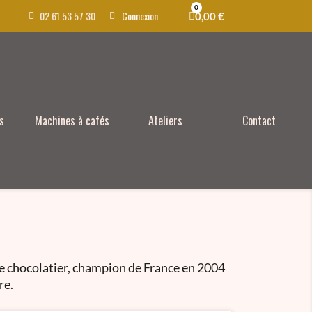
02 61 53 57 30
Connexion
0,00 €
s
Machines à cafés
Ateliers
Contact
re chocolatier, champion de France en 2004
re.