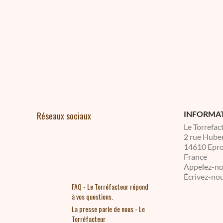
Réseaux sociaux
INFORMA
Le Torrefac
Facebook
linkedin
2 rue Huber
14610 Epr
France
Appelez-no
Écrivez-nou
FAQ - Le Torréfacteur répond
à vos questions.
La presse parle de nous - Le
Torréfacteur