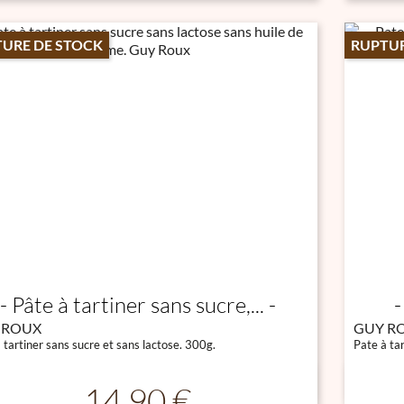
URE DE STOCK
RUPTUR
Pâte à tartiner sans sucre,...
 ROUX
GUY R
 tartiner sans sucre et sans lactose. 300g.
Pate à ta

Aperçu rapide
Prix
14,90 €