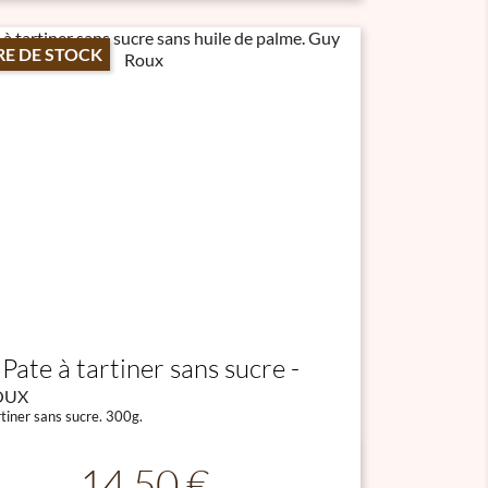
E DE STOCK
Pate à tartiner sans sucre
OUX
rtiner sans sucre. 300g.

Aperçu rapide
Prix
14,50 €