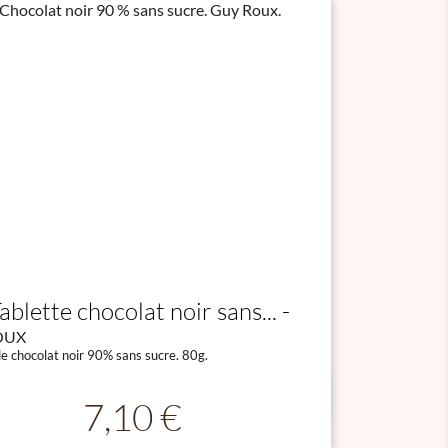
ablette chocolat noir sans...
OUX
de chocolat noir 90% sans sucre. 80g.

Aperçu rapide
Prix
7,10 €