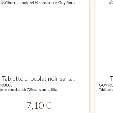
Tablette chocolat noir sans...
T
 ROUX
GUY R
te de chocolat noir 72% sans sucre. 80g.
Tablette 

Aperçu rapide
Prix
7,10 €