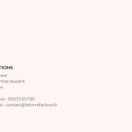
TIONS
teur
tine Auclert
on
us :
0261535730
s :
contact@letorrefacteur.fr