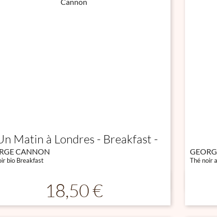
Un Matin à Londres - Breakfast
RGE CANNON
GEORG
ir bio Breakfast
Thé noir 

Aperçu rapide
Prix
18,50 €