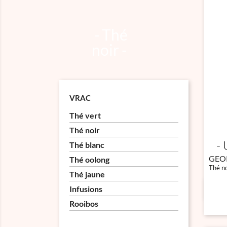
Thé
noir
VRAC
Thé vert
Thé noir
Thé blanc
GEO
Thé oolong
Thé no
Thé jaune
Infusions
Rooibos