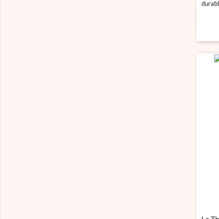
durabl
Le Th