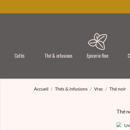
Cafés
Thé & infusions
Epicerie fine
C
Accueil
Thés & infusions
Vrac
Thé noir
Thé n