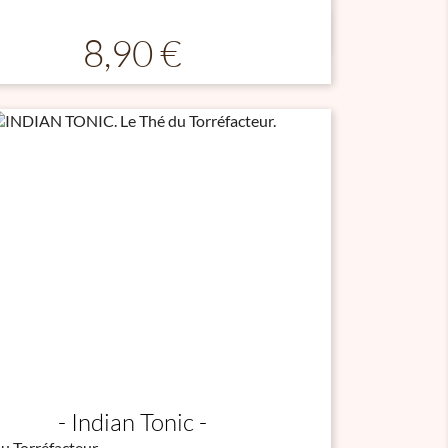

Aperçu rapide
Prix
8,90 €
Indian Tonic
u Torréfacteur