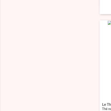
Le Th
Thé no