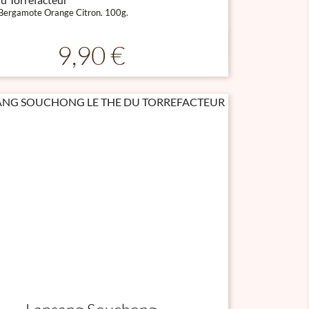
Bergamote Orange Citron. 100g.

Aperçu rapide
Prix
9,90 €