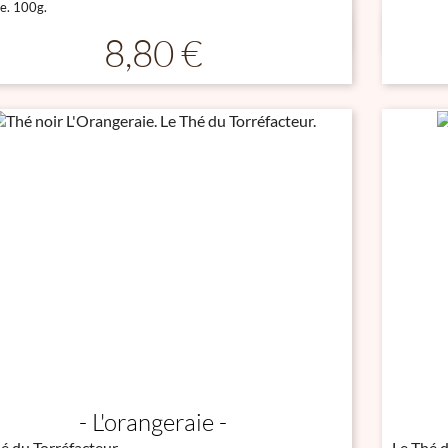
e. 100g.

Aperçu rapide
Prix
8,80 €
L'orangeraie
é du Torréfacteur
Le Thé d