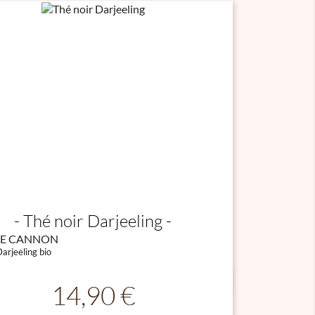
Thé noir Darjeeling
E CANNON
arjeeling bio

Aperçu rapide
Prix
14,90 €