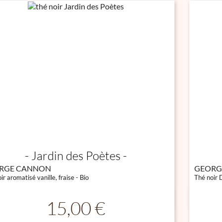
Jardin des Poètes
RGE CANNON
GEORG
ir aromatisé vanille, fraise - Bio
Thé noir D

Aperçu rapide
Prix
15,00 €