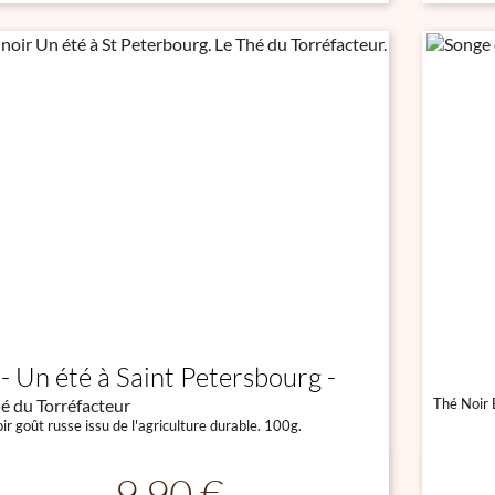
Un été à Saint Petersbourg
é du Torréfacteur
Thé Noir 
ir goût russe issu de l'agriculture durable. 100g.

Aperçu rapide
Prix
9,90 €