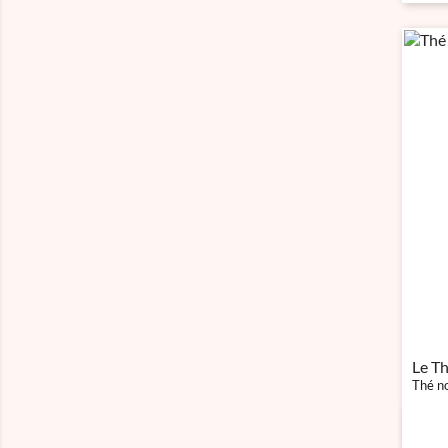
Le Th
Thé no