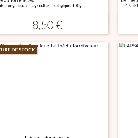
ir orange issu de l'agriculture biologique. 100g.
Thé Noir 

Aperçu rapide
Prix
8,50 €
URE DE STOCK