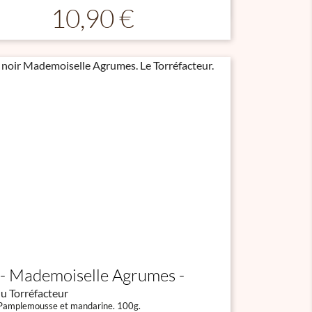

Aperçu rapide
Prix
10,90 €
Mademoiselle Agrumes
u Torréfacteur
 Pamplemousse et mandarine. 100g.