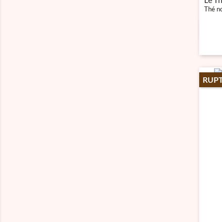
Thé no
RUPT