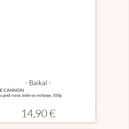
Baikal
E CANNON
au goût russe, boite ou recharge, 100g

Aperçu rapide
Prix
14,90 €