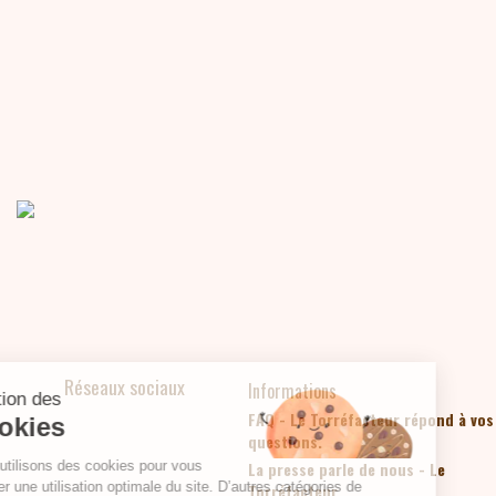
Réseaux sociaux
Informations
Gestion des
FAQ - Le Torréfacteur répond à vos
Facebook
linkedin
Cookies
questions.
Nous utilisons des cookies pour vous
La presse parle de nous - Le
assurer une utilisation optimale du site. D’autres catégories de
Torréfacteur