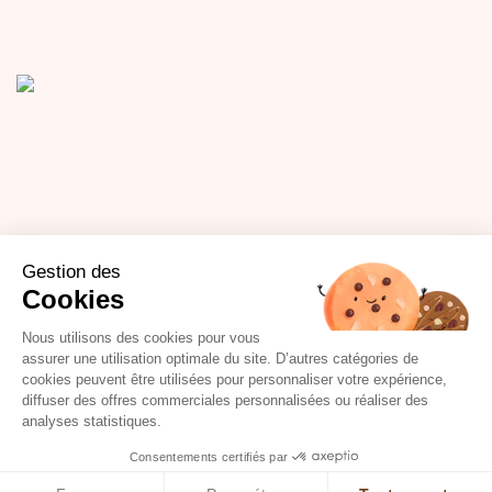
Réseaux sociaux
Informations
Gestion des
FAQ - Le Torréfacteur répond à vos
Facebook
linkedin
Cookies
questions.
Nous utilisons des cookies pour vous
La presse parle de nous - Le
assurer une utilisation optimale du site. D’autres catégories de
Torréfacteur
cookies peuvent être utilisées pour personnaliser votre expérience,
Contacter Le Torréfacteur pour
diffuser des offres commerciales personnalisées ou réaliser des
une aide, un conseil, une
analyses statistiques.
dégustation.
Je choisis mon magasin
Consentements certifiés par
|
|
|
|
airport_shuttle
Crédits
Mentions légales
CGV
Plan du site
Qui sommes-nous ?